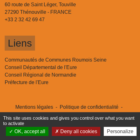
60 route de Saint Léger, Touville
27290 Thénouville - FRANCE
+33 2 32 42 69 47
Liens
Communautés de Communes Roumois Seine
Conseil Départemental de l'Eure
Conseil Régional de Normandie
Préfecture de l'Eure
Mentions légales
-
Politique de confidentialité
-
Accessibilité
-
Plan du site
-
Gestion des cookies
This site uses cookies and gives you control over what you want
to activate
Site créé en partenariat avec Réseau des Communes
OK, accept all
Deny all cookies
Personalize