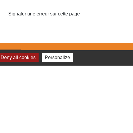
Signaler une erreur sur cette page
iens
Deny all cookies
Personalize
munautés de Communes Roumois Seine
seil Départemental de l'Eure
seil Régional de Normandie
fecture de l'Eure
estion des cookies