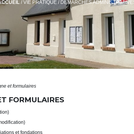
ACCUEIL
/
VIE PRATIQUE
/
DÉMARCHES ADMINISTRATIVE
gne et formulaires
 ET FORMULAIRES
tion)
modification)
ations et fondations