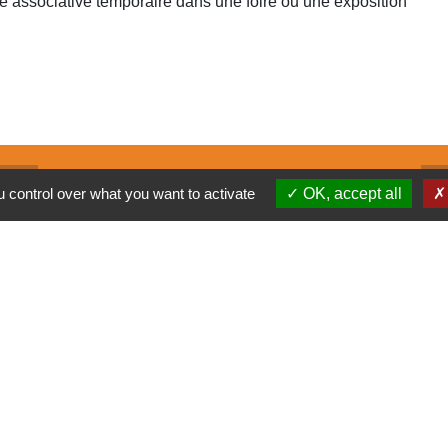
 associative temporaire dans une foire ou une exposition
CT
L
 control over what you want to activate
OK, accept all
Com
Con
Con
Pré
-
Politique de confidentialité
-
Accessibilité
-
Plan du site
-
G
Site créé en partenariat avec Réseau des Communes