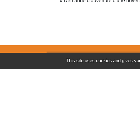
Demande d'ouverture d'une buvette
PRENDRE CONTA
This site uses cookies and gives you
Commune de Thénouville
60 route de Saint Léger, Touville
27290 Thénouville - FRANCE
+33 2 32 42 69 47
Mentions légales