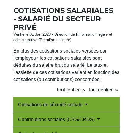
COTISATIONS SALARIALES
- SALARIÉ DU SECTEUR
PRIVÉ
Vérifié le 01 Jan 2023 - Direction de l'information légale et
administrative (Première ministre)
En plus des cotisations sociales versées par
l'employeur, les cotisations salariales sont
déduites du salaire brut du salarié. Le taux et
l'assiette de ces cotisations varient en fonction des
cotisations (ou contributions) concernées.
keyboard_arrow_up
keyboard_arrow_down
Tout replier
Tout déplier
Cotisations de sécurité sociale
Contributions sociales (CSG/CRDS)