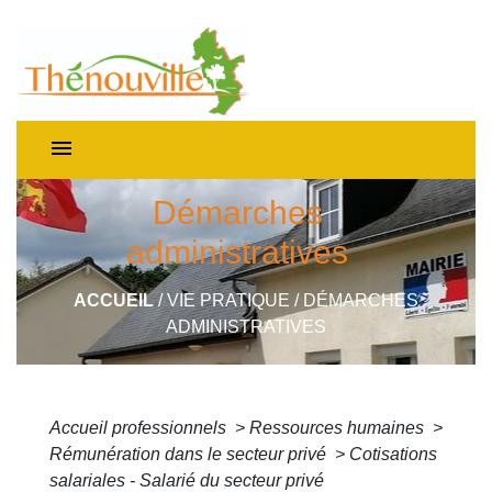
menu
Démarches
administratives
ACCUEIL
/
VIE PRATIQUE
/
DÉMARCHES
ADMINISTRATIVES
Accueil professionnels
>
Ressources humaines
>
Rémunération dans le secteur privé
>
Cotisations
salariales - Salarié du secteur privé