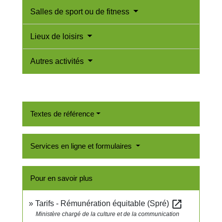
Salles de sport ou de fitness
Lieux de loisirs
Autres activités
Textes de référence
Services en ligne et formulaires
Pour en savoir plus
open_in_new
Tarifs - Rémunération équitable (Spré)
Ministère chargé de la culture et de la communication