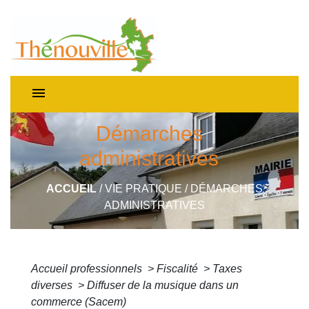
menu
Démarches
administratives
ACCUEIL
/
VIE PRATIQUE
/
DÉMARCHES
ADMINISTRATIVES
Accueil professionnels
>
Fiscalité
>
Taxes
diverses
>
Diffuser de la musique dans un
commerce (Sacem)