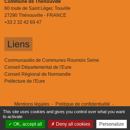
Commune de Thénouville
60 route de Saint Léger, Touville
27290 Thénouville - FRANCE
+33 2 32 42 69 47
Liens
Communautés de Communes Roumois Seine
Conseil Départemental de l'Eure
Conseil Régional de Normandie
Préfecture de l'Eure
Mentions légales
-
Politique de confidentialité
-
Accessibilité
-
Plan du site
-
Gestion des cookies
This site uses cookies and gives you control over what you want
to activate
OK, accept all
Deny all cookies
Personalize
Site créé en partenariat avec Réseau des Communes