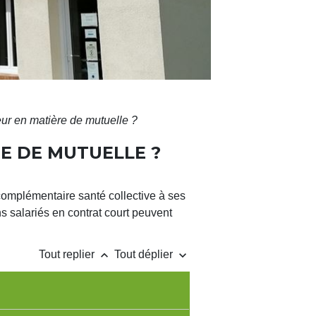
eur en matière de mutuelle ?
E DE MUTUELLE ?
 complémentaire santé collective à ses
ns salariés en contrat court peuvent
keyboard_arrow_up
keyboard_arrow_down
Tout replier
Tout déplier