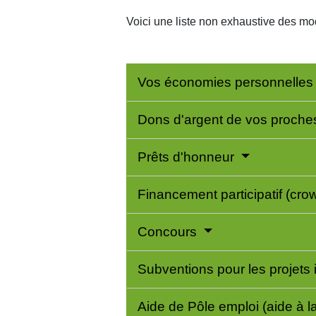
Voici une liste non exhaustive des mod
Vos économies personnelle
Dons d'argent de vos proch
Prêts d'honneur
Financement participatif (cr
Concours
Subventions pour les projets
Aide de Pôle emploi (aide à la