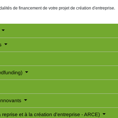
alités de financement de votre projet de création d'entreprise.
s
es
owdfunding)
 innovants
 reprise et à la création d'entreprise - ARCE)