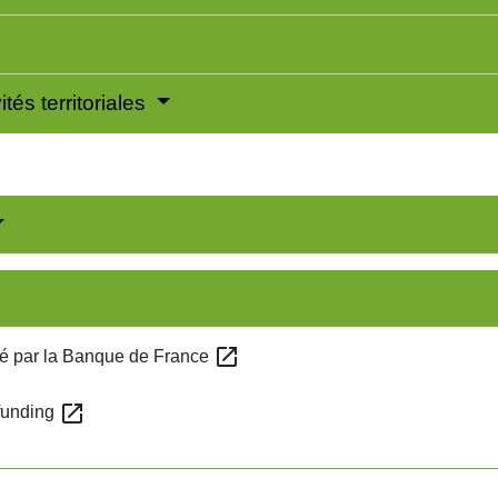
ités territoriales
open_in_new
qué par la Banque de France
open_in_new
dfunding