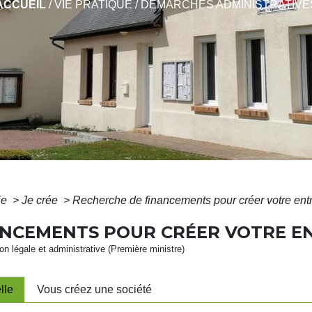
ACCUEIL
/
VIE PRATIQUE
/
DÉMARCHES ADMINISTRATIVE
ie
>
Je crée
>
Recherche de financements pour créer votre ent
ANCEMENTS POUR CRÉER VOTRE E
ion légale et administrative (Première ministre)
lle
Vous créez une société