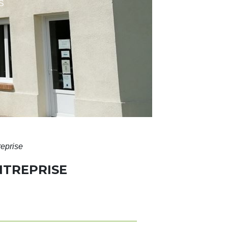
S
reprise
NTREPRISE