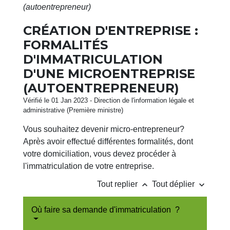
(autoentrepreneur)
CRÉATION D'ENTREPRISE :
FORMALITÉS
D'IMMATRICULATION
D'UNE MICROENTREPRISE
(AUTOENTREPRENEUR)
Vérifié le 01 Jan 2023 - Direction de l'information légale et
administrative (Première ministre)
Vous souhaitez devenir micro-entrepreneur?
Après avoir effectué différentes formalités, dont
votre domiciliation, vous devez procéder à
l'immatriculation de votre entreprise.
keyboard_arrow_up
keyboard_arrow_down
Tout replier
Tout déplier
Où faire sa demande d'immatriculation ?