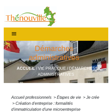
menu
Démarches
administratives
ACCUEIL
/
VIE PRATIQUE
/
DÉMARCHES
ADMINISTRATIVES
Accueil professionnels
>
Étapes de vie
>
Je crée
>
Création d'entreprise : formalités
d'immatriculation d'une microentreprise