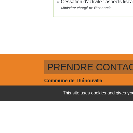
Cessation d'activité : aspects fisc
Ministère chargé de l'économie
PRENDRE CONTA
Commune de Thénouville
60 route de Saint Léger, Touville
This site uses cookies and gives you
27290 Thénouville - FRANCE
+33 2 32 42 69 47
Mentions légales