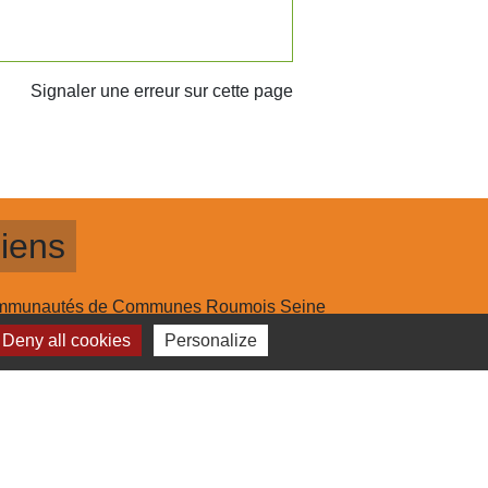
Signaler une erreur sur cette page
iens
munautés de Communes Roumois Seine
seil Départemental de l'Eure
Deny all cookies
Personalize
seil Régional de Normandie
fecture de l'Eure
estion des cookies