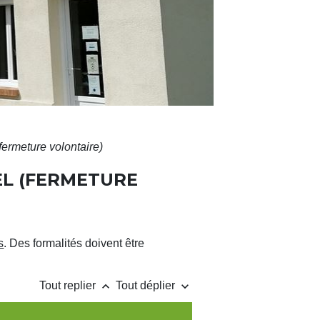
(fermeture volontaire)
EL (FERMETURE
s
. Des formalités doivent être
keyboard_arrow_up
keyboard_arrow_down
Tout replier
Tout déplier