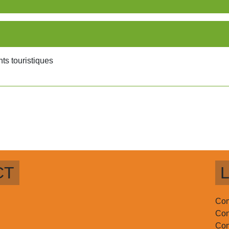
ts touristiques
CT
L
Com
Con
Con