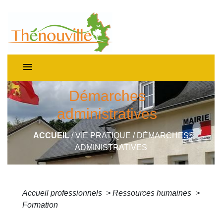
menu
Démarches
administratives
ACCUEIL
/
VIE PRATIQUE
/
DÉMARCHES
ADMINISTRATIVES
Accueil professionnels
>
Ressources humaines
>
Formation