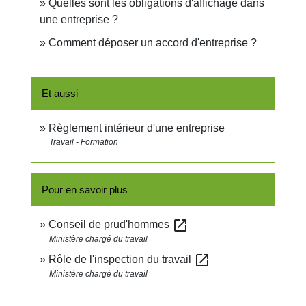
Quelles sont les obligations d'affichage dans
une entreprise ?
Comment déposer un accord d'entreprise ?
Et aussi
Règlement intérieur d'une entreprise
Travail - Formation
Pour en savoir plus
open_in_new
Conseil de prud'hommes
Ministère chargé du travail
open_in_new
Rôle de l'inspection du travail
Ministère chargé du travail