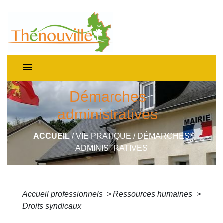
menu
Démarches
administratives
ACCUEIL
/
VIE PRATIQUE
/
DÉMARCHES
ADMINISTRATIVES
Accueil professionnels
>
Ressources humaines
>
Droits syndicaux