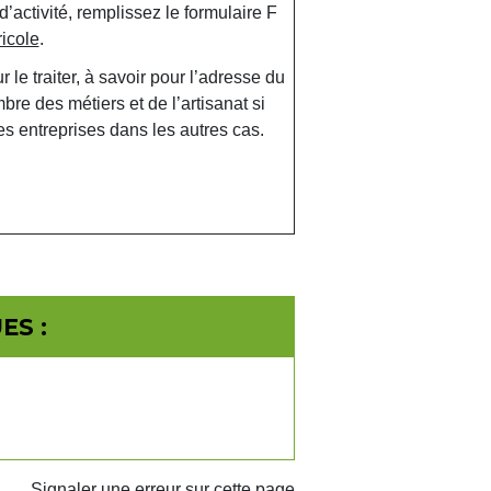
d’activité, remplissez le formulaire F
ricole
.
e traiter, à savoir pour l’adresse du
re des métiers et de l’artisanat si
 des entreprises dans les autres cas.
ES :
Signaler une erreur sur cette page