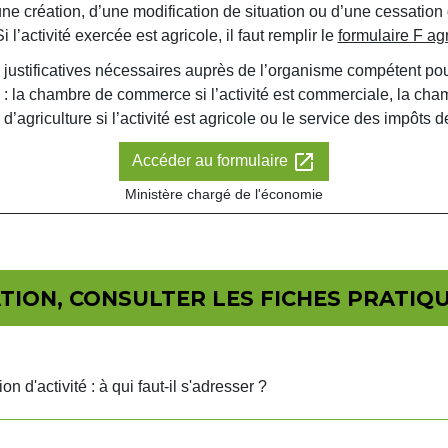
une création, d’une modification de situation ou d’une cessation 
 l’activité exercée est agricole, il faut remplir le
formulaire F ag
tificatives nécessaires auprès de l’organisme compétent pour l
: la chambre de commerce si l’activité est commerciale, la chamb
e d’agriculture si l’activité est agricole ou le service des impôts
open_in_new
Accéder au formulaire
Ministère chargé de l'économie
ION, CONSULTER LES FICHES PRATIQU
n d'activité : à qui faut-il s'adresser ?