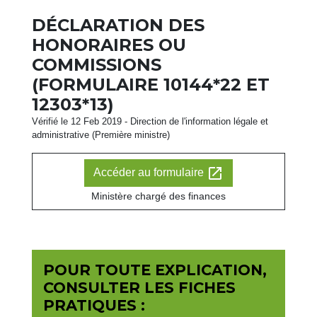
DÉCLARATION DES
HONORAIRES OU
COMMISSIONS
(FORMULAIRE 10144*22 ET
12303*13)
Vérifié le 12 Feb 2019 - Direction de l'information légale et
administrative (Première ministre)
open_in_new
Accéder au formulaire
Ministère chargé des finances
POUR TOUTE EXPLICATION,
CONSULTER LES FICHES
PRATIQUES :