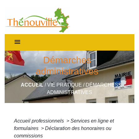
menu
Démarches
administratives
ACCUEIL
/
VIE PRATIQUE
/
DÉMARCHES
ADMINISTRATIVES
Accueil professionnels
>
Services en ligne et
formulaires
>
Déclaration des honoraires ou
commissions