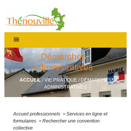
menu
Démarches
administratives
ACCUEIL
/
VIE PRATIQUE
/
DÉMARCHES
ADMINISTRATIVES
Accueil professionnels
>
Services en ligne et
formulaires
>
Rechercher une convention
collective