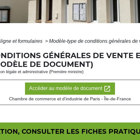
ligne et formulaires
>
Modèle-type de conditions générales de 
ONDITIONS GÉNÉRALES DE VENTE 
MODÈLE DE DOCUMENT)
ion légale et administrative (Première ministre)
open_in_new
Accéder au modèle de document
Chambre de commerce et d'industrie de Paris - Île-de-France
ION, CONSULTER LES FICHES PRATIQU