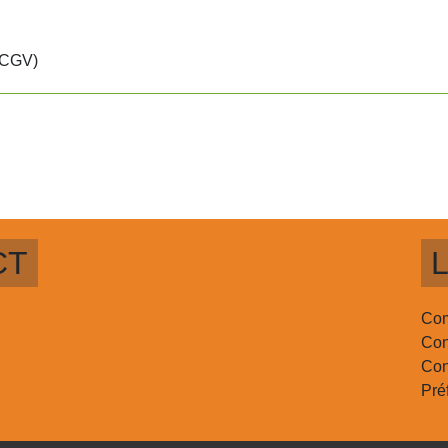
 (CGV)
CT
L
Com
Con
Con
Pré