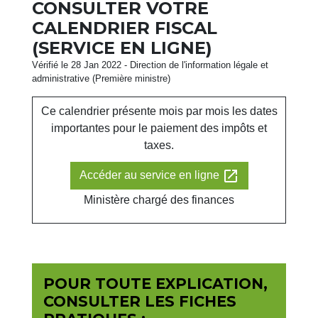
CONSULTER VOTRE
CALENDRIER FISCAL
(SERVICE EN LIGNE)
Vérifié le 28 Jan 2022 - Direction de l'information légale et
administrative (Première ministre)
Ce calendrier présente mois par mois les dates
importantes pour le paiement des impôts et
taxes.
open_in_new
Accéder au service en ligne
Ministère chargé des finances
POUR TOUTE EXPLICATION,
CONSULTER LES FICHES