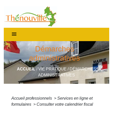
menu
Démarches
administratives
ACCUEIL
/
VIE PRATIQUE
/
DÉMARCHES
ADMINISTRATIVES
Accueil professionnels
>
Services en ligne et
formulaires
>
Consulter votre calendrier fiscal