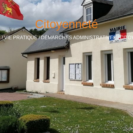
Citoyenneté
L
/
VIE PRATIQUE
/
DÉMARCHES ADMINISTRATIVES
/
CITO