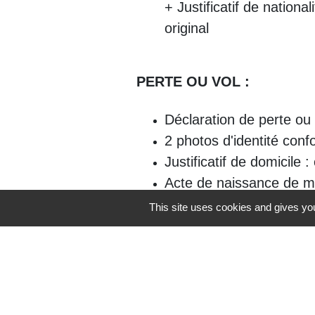
+ Justificatif de nationa
original
PERTE OU VOL :
Déclaration de perte ou
2 photos d'identité co
Justificatif de domicile : 
Acte de naissance de moi
Timbre fiscal de 25€
This site uses cookies and gives you