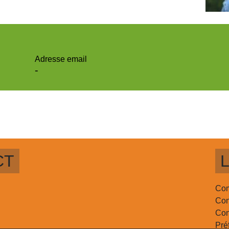
Adresse email
-
CT
L
Com
Con
Con
Pré