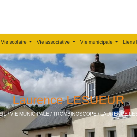
Vie scolaire
Vie associative
Vie municipale
Liens 
Laurence LESUEUR
EIL
/
VIE MUNICIPALE
/
TROMBINOSCOPE
/
LAURENCE LE