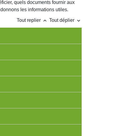
éficier, quels documents fournir aux
s donnons les informations utiles.
keyboard_arrow_up
keyboard_arrow_down
Tout replier
Tout déplier