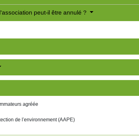
'association peut-il être annulé ?
ommateurs agréée
tection de l'environnement (AAPE)