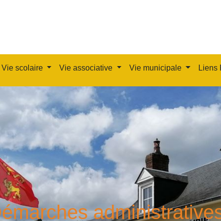
Vie scolaire
Vie associative
Vie municipale
Liens 
émarches administrative