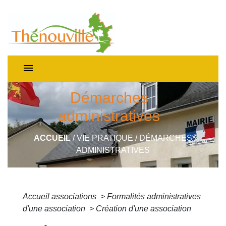
menu
Démarches
administratives
ACCUEIL
/
VIE PRATIQUE
/
DÉMARCHES
ADMINISTRATIVES
Accueil associations
>
Formalités administratives
d'une association
>
Création d'une association