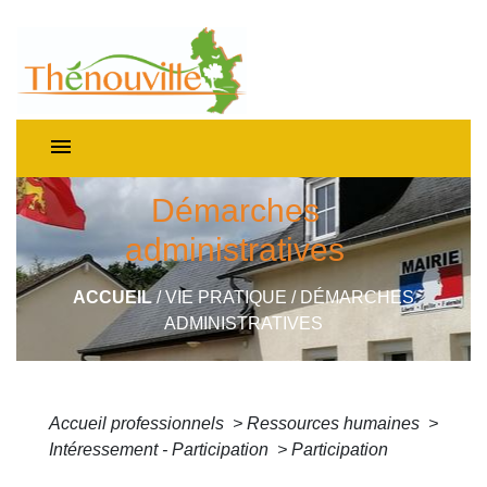
menu
Démarches
administratives
ACCUEIL
/
VIE PRATIQUE
/
DÉMARCHES
ADMINISTRATIVES
Accueil professionnels
>
Ressources humaines
>
Intéressement - Participation
>
Participation