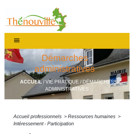
menu
Démarches
administratives
ACCUEIL
/
VIE PRATIQUE
/
DÉMARCHES
ADMINISTRATIVES
Accueil professionnels
>
Ressources humaines
>
Intéressement - Participation