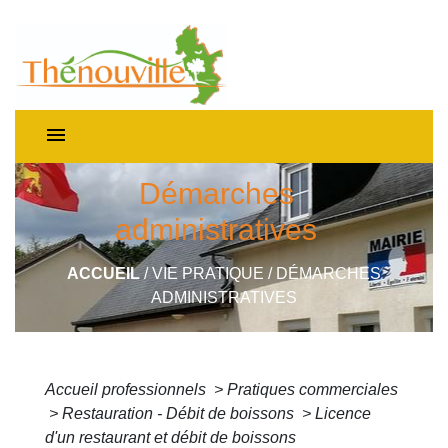
menu
Démarches
administratives
ACCUEIL
/
VIE PRATIQUE
/
DÉMARCHES
ADMINISTRATIVES
Accueil professionnels
>
Pratiques commerciales
>
Restauration - Débit de boissons
>
Licence
d'un restaurant et débit de boissons