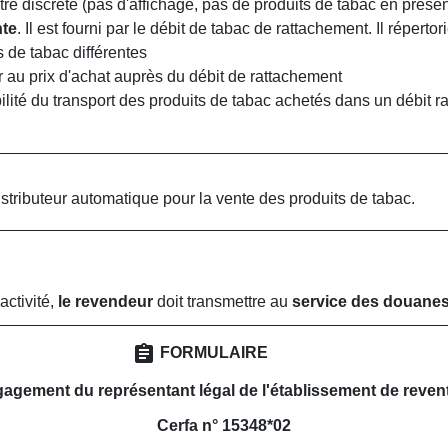
être discrète (pas d'affichage, pas de produits de tabac en présen
nte
. Il est fourni par le débit de tabac de rattachement. Il réperto
 de tabac différentes
eur au prix d'achat auprès du débit de rattachement
abilité du transport des produits de tabac achetés dans un débit 
distributeur automatique pour la vente des produits de tabac.
activité,
le revendeur
doit transmettre au
service des douane
assignment
FORMULAIRE
gagement du représentant légal de l'établissement de reven
Cerfa n° 15348*02