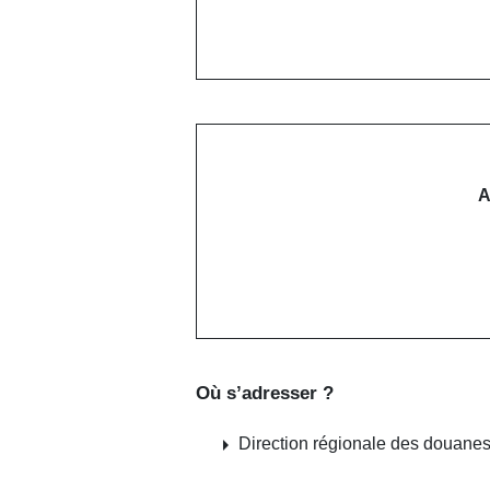
A
Où s’adresser ?
arrow_right
Direction régionale des douanes 