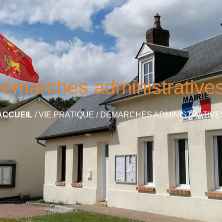
émarches administrative
ACCUEIL
/
VIE PRATIQUE
/
DÉMARCHES ADMINISTRATIVE