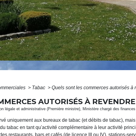
commerciales
>
Tabac
>
Quels sont les commerces autorisés à 
MMERCES AUTORISÉS À REVENDRE
tion légale et administrative (Première ministre), Ministère chargé des finances
rvé uniquement aux bureaux de tabac (et débits de tabac), mais 
 tabac en tant qu'activité complémentaire à leur activité princ
it des restaurants, bars et cafés (de licence III ou IV), stations-ser