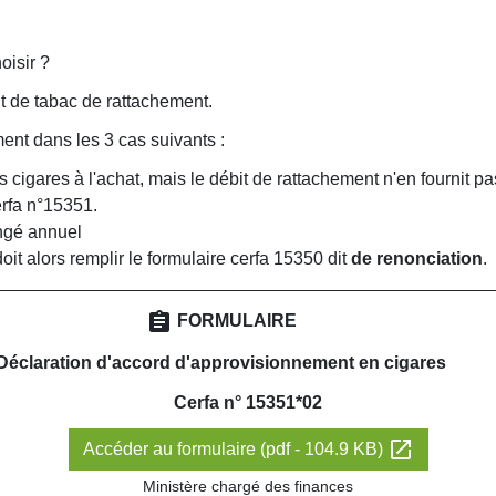
oisir ?
t de tabac de rattachement.
ent dans les 3 cas suivants :
cigares à l'achat, mais le débit de rattachement n'en fournit pas
erfa n°15351.
ongé annuel
doit alors remplir le formulaire cerfa 15350 dit
de renonciation
.
assignment
FORMULAIRE
Déclaration d'accord d'approvisionnement en cigares
Cerfa n° 15351*02
open_in_new
Accéder au formulaire (pdf - 104.9 KB)
Ministère chargé des finances