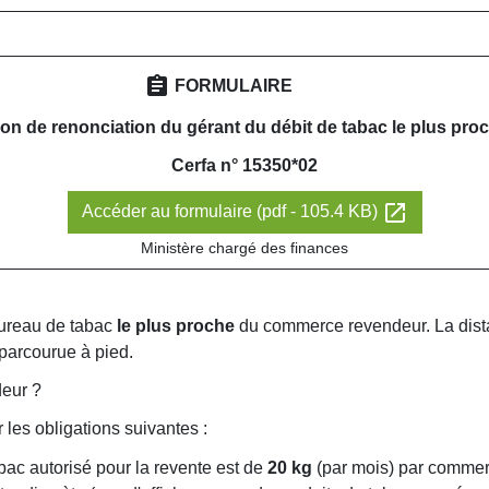
assignment
FORMULAIRE
ion de renonciation du gérant du débit de tabac le plus pro
Cerfa n° 15350*02
open_in_new
Accéder au formulaire (pdf - 105.4 KB)
Ministère chargé des finances
 bureau de tabac
le plus proche
du commerce revendeur. La distan
 parcourue à pied.
deur ?
les obligations suivantes :
bac autorisé pour la revente est de
20 kg
(par mois) par commer