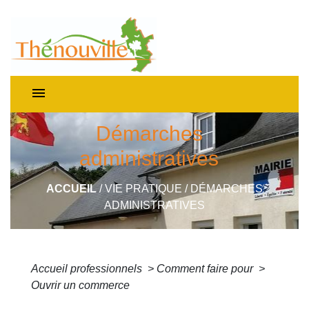
menu
Démarches
administratives
ACCUEIL
/
VIE PRATIQUE
/
DÉMARCHES
ADMINISTRATIVES
Accueil professionnels
>
Comment faire pour
>
Ouvrir un commerce