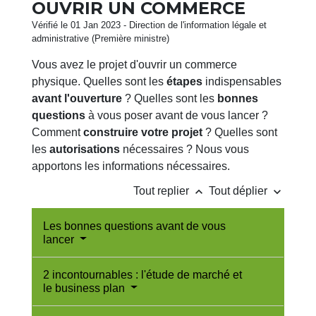
OUVRIR UN COMMERCE
Vérifié le 01 Jan 2023 - Direction de l'information légale et
administrative (Première ministre)
Vous avez le projet d'ouvrir un commerce
physique. Quelles sont les
étapes
indispensables
avant l'ouverture
? Quelles sont les
bonnes
questions
à vous poser avant de vous lancer ?
Comment
construire votre projet
? Quelles sont
les
autorisations
nécessaires ? Nous vous
apportons les informations nécessaires.
keyboard_arrow_up
keyboard_arrow_down
Tout replier
Tout déplier
Les bonnes questions avant de vous
lancer
2 incontournables : l'étude de marché et
le business plan