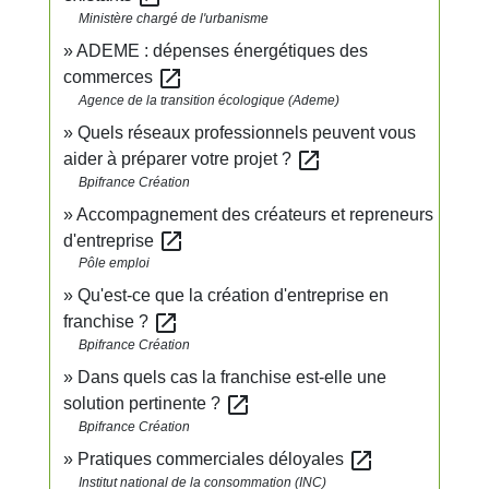
Ministère chargé de l'urbanisme
ADEME : dépenses énergétiques des
open_in_new
commerces
Agence de la transition écologique (Ademe)
Quels réseaux professionnels peuvent vous
open_in_new
aider à préparer votre projet ?
Bpifrance Création
Accompagnement des créateurs et repreneurs
open_in_new
d'entreprise
Pôle emploi
Qu'est-ce que la création d'entreprise en
open_in_new
franchise ?
Bpifrance Création
Dans quels cas la franchise est-elle une
open_in_new
solution pertinente ?
Bpifrance Création
open_in_new
Pratiques commerciales déloyales
Institut national de la consommation (INC)